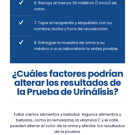
6. Recoja al menos 30 mililitros (1 onza) de
orina.
7. Tape el recipiente y etiquételo con su
nombre, fecha y hora de recolección.
8. Entregue la muestra de orina a su
médico o a un laboratorio lo antes posible.
¿Cuáles factores podrían
alterar los resultados de
la Prueba de Urinálisis?
Evitar ciertos alimentos y bebidas: Algunos alimentos y
bebidas, como la remolacha, la vitamina C y el café,
pueden alterar el color de la orina y afectar los resultados
de la prueba.